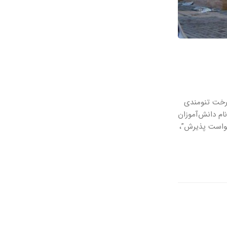
درخت تنومندی
ام دانش‌آموزان
رحله “درخواست پذیرش”،